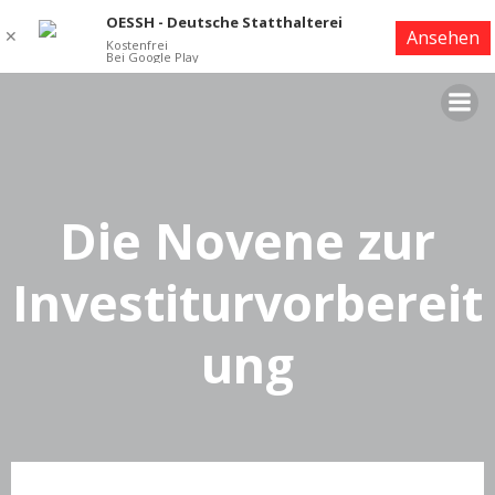
OESSH - Deutsche Statthalterei
✕
Ansehen
Kostenfrei
Bei Google Play
Zum
Inhalt
springen
Die Novene zur
Investiturvorbereit
ung