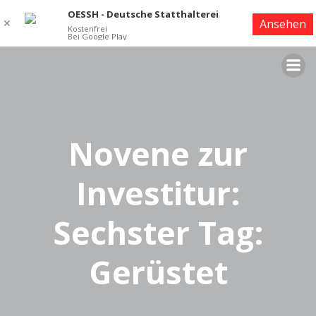
OESSH - Deutsche Statthalterei
✕
Ansehen
Kostenfrei
Bei Google Play
Zum
Inhalt
springen
Novene zur
Investitur:
Sechster Tag:
Gerüstet